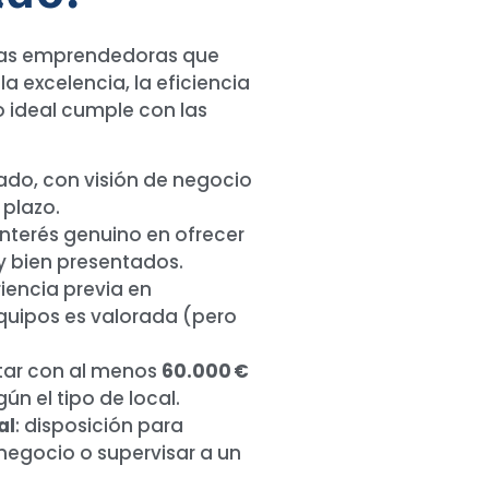
nas emprendedoras que
a excelencia, la eficiencia
do ideal cumple con las
ado, con visión de negocio
 plazo.
 interés genuino en ofrecer
y bien presentados.
riencia previa en
 equipos es valorada (pero
ntar con al menos
60.000 €
gún el tipo de local.
al
: disposición para
 negocio o supervisar a un