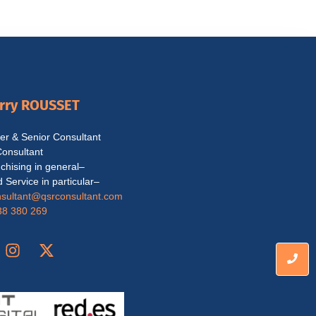
erry ROUSSET
r & Senior Consultant
onsultant
chising in general–
 Service in particular–
sultant@qsrconsultant.co
m
38 380 269