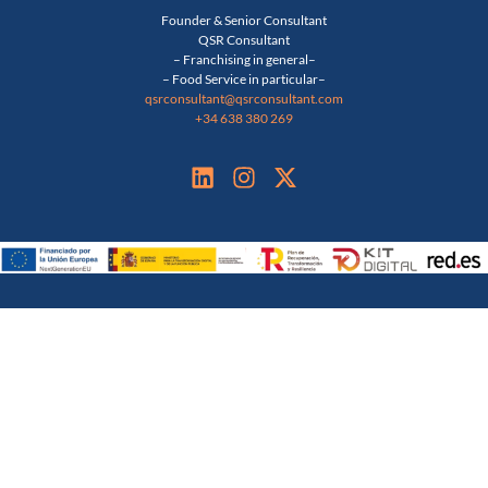
Founder & Senior Consultant
QSR Consultant
– Franchising in general–
– Food Service in particular–
qsrconsultant@qsrconsultant.co
m
+34 638 380 269