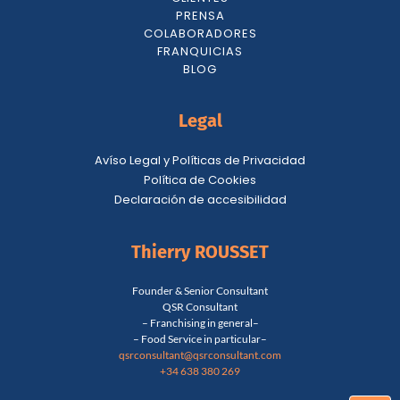
PRENSA
COLABORADORES
FRANQUICIAS
BLOG
Legal
Avíso Legal y Políticas de Privacidad
Política de Cookies
Declaración de accesibilidad
Thierry ROUSSET
Founder & Senior Consultant
QSR Consultant
– Franchising in general–
– Food Service in particular–
qsrconsultant@qsrconsultant.co
m
+34 638 380 269