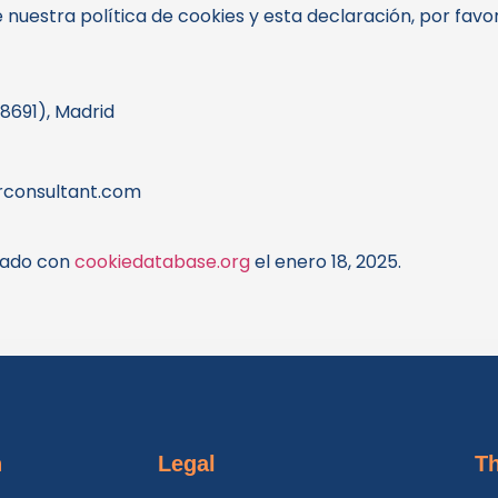
nuestra política de cookies y esta declaración, por favo
28691), Madrid
rconsultant.com
izado con
cookiedatabase.org
el enero 18, 2025.
n
Legal
T