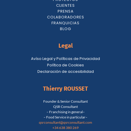
CLIENTES
PRENSA
COLABORADORES
FRANQUICIAS
BLOG
Legal
Avíso Legal y Políticas de Privacidad
Política de Cookies
Declaración de accesibilidad
Thierry ROUSSET
Founder & Senior Consultant
QSR Consultant
– Franchising in general–
– Food Service in particular–
qsrconsultant@qsrconsultant.co
m
+34 638 380 269