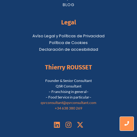
BLOG
Legal
Avíso Legal y Políticas de Privacidad
Política de Cookies
Declaración de accesibilidad
Thierry ROUSSET
Founder & Senior Consultant
QSR Consultant
– Franchising in general–
– Food Service in particular–
qsrconsultant@qsrconsultant.co
m
+34 638 380 269