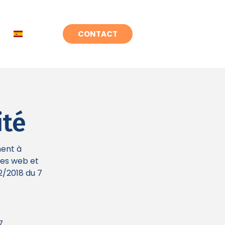
CONTACT
ité
ment à
ites web et
12/2018 du 7
7