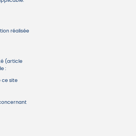
pplicable.
tion réalisée
é (article
e :
 ce site
 concernant