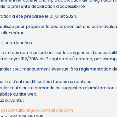
nt entrer dans le champ d'application de la législation a
de la présente déclaration d'accessibilité
ation a été préparée le 01 juillet 2024.
tilisée pour préparer la déclaration est une auto-évalua
e elle-même.
et coordonnées
faire des communications sur les exigences d'accessibilit
écret royal 1112/2018, du 7 septembre) comme, par exempl
gnaler tout manquement éventuel à la réglementation de
ttre d'autres difficultés d'accès au contenu.
muler toute autre demande ou suggestion d'amélioration
ibilité du site web.
ux suivants :
qsrconsultant@qsrconsultant.com
one : +34 638 380 269