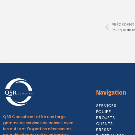
PRÉCÉDENT
Politique de c
Navigation
SERVICES
ÉQUIPE
QSR Consultant offre une large
PROJETS
gamme de services de conseil avec
CLIENTS
les outils et l'expertise nécessaires
PRESSE
pour développer votre entreprise.