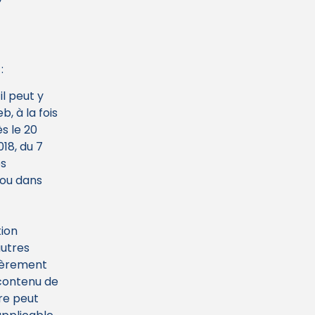
:
l peut y
, à la fois
s le 20
18, du 7
es
ou dans
tion
autres
tièrement
 contenu de
ère peut