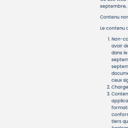
septembre, e
Contenu non
Le contenu c
Non-con
avoir d
dans le
septemb
septemb
docume
ceux si
Charge 
Contenu
applica
formats
conform
tiers q