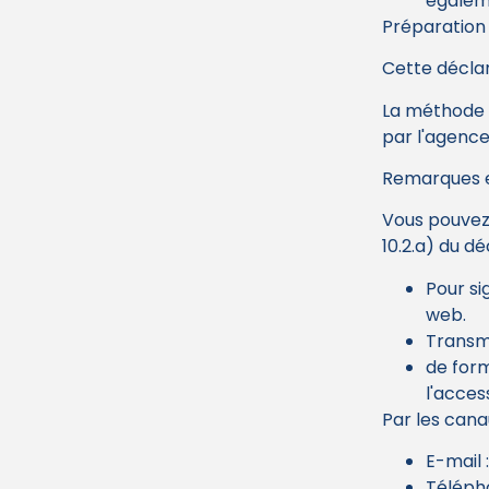
égaleme
Préparation 
Cette déclar
La méthode u
par l'agenc
Remarques 
Vous pouvez 
10.2.a) du d
Pour si
web.
Transme
de for
l'access
Par les cana
E-mail :
Téléph