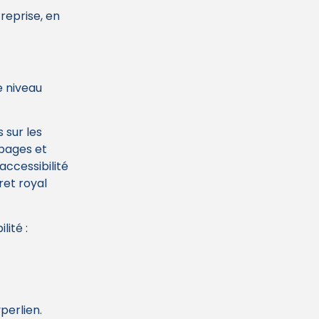
reprise, en
e niveau
 sur les
 pages et
accessibilité
et royal
lité :
yperlien.