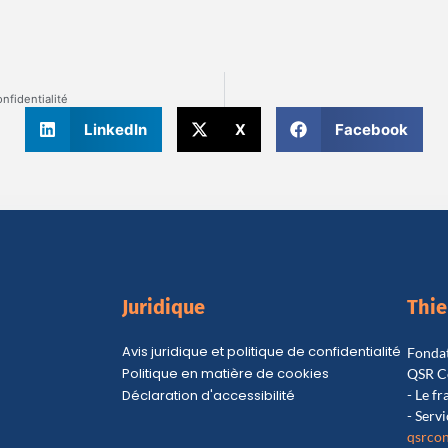
onfidentialité
LinkedIn
X
Facebook
Juridique
Thi
Avis juridique et politique de confidentialité
Fondat
Politique en matière de cookies
QSR C
Déclaration d'accessibilité
- Le f
- Servi
qsrcon