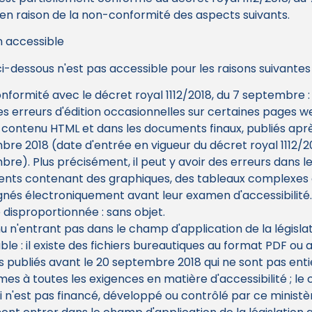
n raison de la non-conformité des aspects suivants.
 accessible
i-dessous n'est pas accessible pour les raisons suivantes 
formité avec le décret royal 1112/2018, du 7 septembre : i
es erreurs d'édition occasionnelles sur certaines pages web
 contenu HTML et dans les documents finaux, publiés aprè
re 2018 (date d'entrée en vigueur du décret royal 1112/20
re). Plus précisément, il peut y avoir des erreurs dans l
nts contenant des graphiques, des tableaux complexes 
gnés électroniquement avant leur examen d'accessibilité.
disproportionnée : sans objet.
 n'entrant pas dans le champ d'application de la législa
ble : il existe des fichiers bureautiques au format PDF ou 
 publiés avant le 20 septembre 2018 qui ne sont pas en
es à toutes les exigences en matière d'accessibilité ; le
ui n'est pas financé, développé ou contrôlé par ce minist