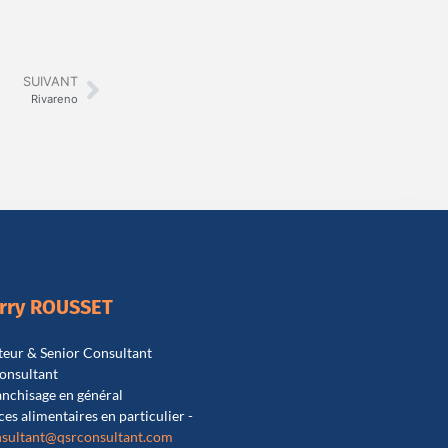
SUIVANT
Rivareno
erry ROUSSET
eur & Senior Consultant
onsultant
ranchisage en général
ces alimentaires en particulier -
sultant@qsrconsultant.co
m