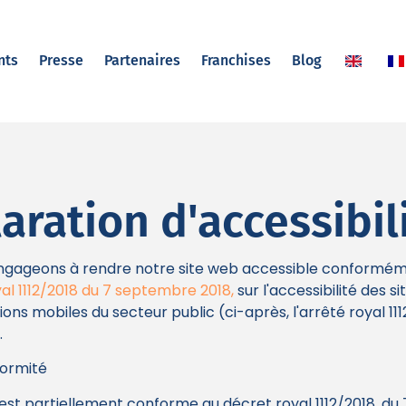
nts
Presse
Partenaires
Franchises
Blog
aration d'accessibil
ngageons à rendre notre site web accessible conformé
al 1112/2018 du 7 septembre 2018
,
sur l'accessibilité des s
ions mobiles du secteur public (ci-après, l'arrêté royal 11
.
formité
est partiellement conforme au décret royal 1112/2018, du 