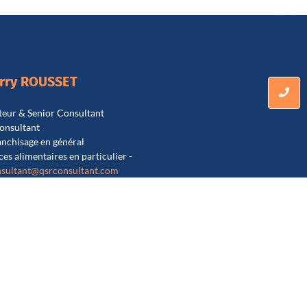
erry ROUSSET
eur & Senior Consultant
onsultant
ranchisage en général
ces alimentaires en particulier -
sultant@qsrconsultant.co
m
38 380 269