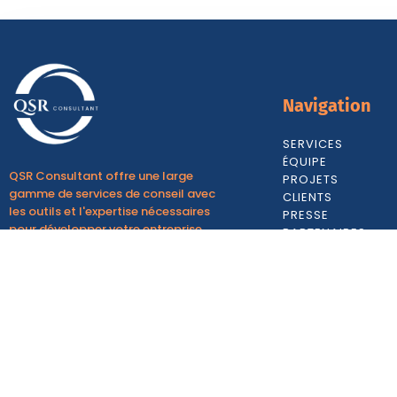
Navigation
SERVICES
ÉQUIPE
QSR Consultant offre une large
PROJETS
gamme de services de conseil avec
CLIENTS
les outils et l'expertise nécessaires
PRESSE
pour développer votre entreprise.
PARTENAIRES
FRANCHISE
BLOG