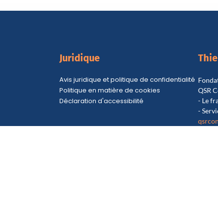
Juridique
Thi
Avis juridique et politique de confidentialité
Fondat
Politique en matière de cookies
QSR C
Déclaration d'accessibilité
- Le f
- Servi
qsrcon
+34 6